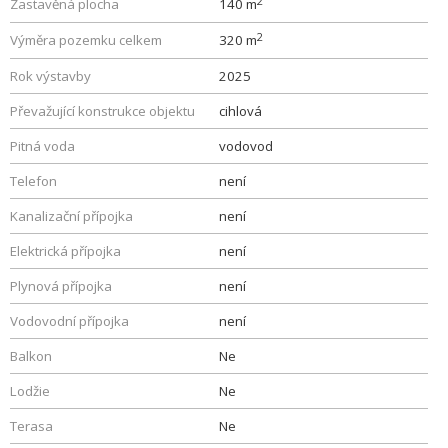
2
Zastavěná plocha
140 m
2
Výměra pozemku celkem
320 m
Rok výstavby
2025
Převažující konstrukce objektu
cihlová
Pitná voda
vodovod
Telefon
není
Kanalizační přípojka
není
Elektrická přípojka
není
Plynová přípojka
není
Vodovodní přípojka
není
Balkon
Ne
Lodžie
Ne
Terasa
Ne