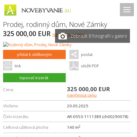
Prodej, rodinný dům,
Nové Zámky
325 000,00 EUR
navrhnout cenu
Zobrazit 8 fotografií v galerii
přidat k oblíbeným
poslat
tisk
uložit PDF
topovať inzerát
325 000,00
EUR
Cena
navrhnout cenu
Vloženo
20.05.2025
Číslo inzerátu
AR-0553-1111389 (ch00290078)
2
Celková užitková plocha
140 m