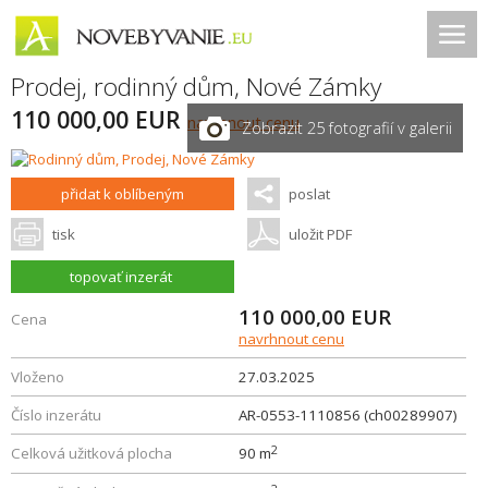
Prodej, rodinný dům,
Nové Zámky
110 000,00 EUR
navrhnout cenu
Zobrazit 25 fotografií v galerii
přidat k oblíbeným
poslat
tisk
uložit PDF
topovať inzerát
110 000,00
EUR
Cena
navrhnout cenu
Vloženo
27.03.2025
Číslo inzerátu
AR-0553-1110856 (ch00289907)
2
Celková užitková plocha
90 m