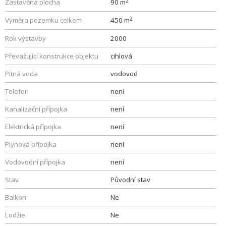
2
Zastavěná plocha
90 m
2
Výměra pozemku celkem
450 m
Rok výstavby
2000
Převažující konstrukce objektu
cihlová
Pitná voda
vodovod
Telefon
není
Kanalizační přípojka
není
Elektrická přípojka
není
Plynová přípojka
není
Vodovodní přípojka
není
Stav
Původní stav
Balkon
Ne
Lodžie
Ne