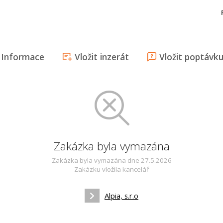
Informace
Vložit inzerát
Vložit poptávk
Zakázka byla vymazána
Zakázka byla vymazána dne 27.5.2026
Zakázku vložila kancelář
Alpia, s.r.o