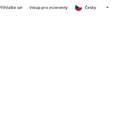
Přihlašte se!
Vstup pro inzerenty
Česky
u