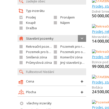
Prodej, s
Typ inzerátu
Dolné Srni
50 000,0
Prodej
Pronájem
Koupě
Nájem
Dražba
Prodej, r
Moravské L
Stavební pozemky
14 000,0
Rekreační pozemek
Pozemek pro rodinné domy
Pozemek pro bytovou výstavbu
Pozemek pro občanskou vybavenost
Prodej, r
Smíšená zóna
Komerční zóna
Bzince pod
Průmyslová zóna
Jiný stavební pozemek
99 000,0
Cena
Prodej, s
Bošáca
24 500,0
Plocha
všechny inzeráty