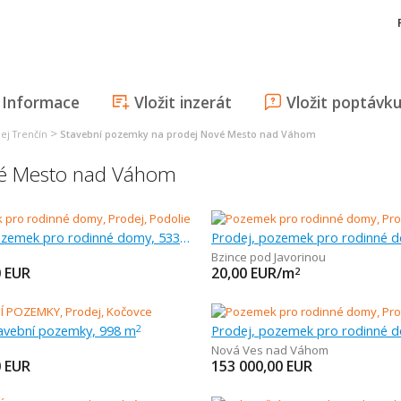
Informace
Vložit inzerát
Vložit poptávk
>
ej Trenčín
Stavební pozemky na prodej Nové Mesto nad Váhom
vé Mesto nad Váhom
Prodej, pozemek pro rodinné domy, 533 m
Bzince pod Javorinou
0
EUR
20,00
EUR/m
2
tavební pozemky, 998 m
2
Nová Ves nad Váhom
0
EUR
153 000,00
EUR