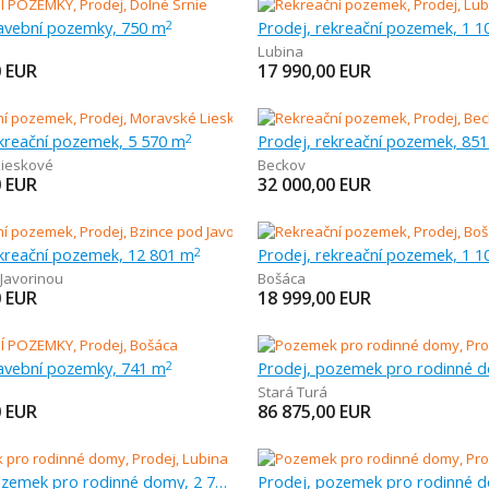
tavební pozemky, 750 m
Prodej, rekreační pozemek, 1 1
2
e
Lubina
0
EUR
17 990,00
EUR
ekreační pozemek, 5 570 m
Prodej, rekreační pozemek, 85
2
ieskové
Beckov
0
EUR
32 000,00
EUR
ekreační pozemek, 12 801 m
Prodej, rekreační pozemek, 1 1
2
 Javorinou
Bošáca
0
EUR
18 999,00
EUR
tavební pozemky, 741 m
2
Stará Turá
0
EUR
86 875,00
EUR
Prodej, pozemek pro rodinné domy, 2 768 m