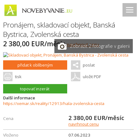
Pronájem, skladovací objekt,
Banská
Bystrica
,
Zvolenská cesta
2 380,00 EUR/měsíc
navrhnout cenu
Zobrazit 2 fotografie v galerii
přidat k oblíbeným
poslat
tisk
uložit PDF
topovať inzerát
Další informace
https://xemar.sk/reality/12913/hala-zvolenska-cesta
2 380,00
EUR/měsíc
Cena
navrhnout cenu
Vloženo
07.06.2023