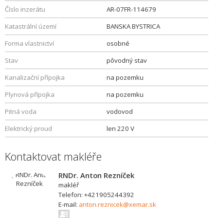
Číslo inzerátu
AR-07FR-114679
Katastrální území
BANSKA BYSTRICA
Forma vlastnictví
osobné
Stav
pôvodný stav
Kanalizační přípojka
na pozemku
Plynová přípojka
na pozemku
Pitná voda
vodovod
Elektrický proud
len 220 V
Kontaktovat makléře
RNDr. Anton Rezníček
makléř
Telefon: +421905244392
E-mail:
anton.reznicek@xemar.sk