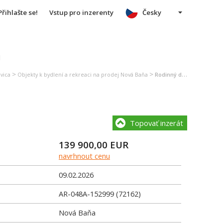
Přihlašte se!
Vstup pro inzerenty
Česky
u
>
>
vica
Objekty k bydlení a rekreaci na prodej Nová Baňa
Rodinný dům na prodej Nová Baňa
Topovať inzerát
139 900,00
EUR
navrhnout cenu
09.02.2026
AR-048A-152999 (72162)
Nová Baňa