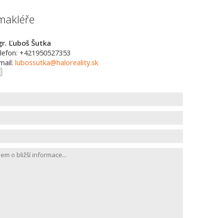
makléře
r. Ľuboš Šutka
lefon: +421950527353
mail:
lubossutka@haloreality.sk