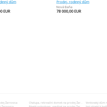
odinný dům
Prodej, rodinný dům
Nová Baňa
00
EUR
78 000,00
EUR
odej Žarnovica
Chalupa, rekreační domek na prodej Žarnovica
Venkovský dům n
j Žarnovica
Bývalá polnohosp. usedlost na prodej Žarnovica