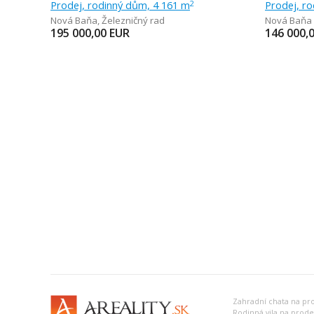
Prodej, rodinný dům, 4 161 m
Prodej, r
2
Nová Baňa
,
Železničný rad
Nová Baňa
195 000,00
EUR
146 000,
Zahradní chata na pr
Rodinná vila na prode