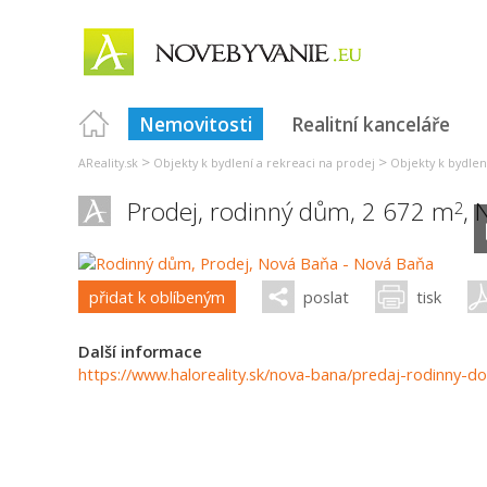
Nemovitosti
Realitní kanceláře
>
>
AReality.sk
Objekty k bydlení a rekreaci na prodej
Objekty k bydlen
Prodej, rodinný dům, 2 672 m
,
2
přidat k oblíbeným
poslat
tisk
Další informace