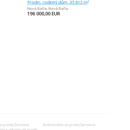
Prodej, rodinný dům, 35 813 m
2
Nová Baňa
,
Nová Baňa
196 000,00
EUR
a prodej Žarnovica
Rodinný dům na prodej Žarnovica
Jiný objekt k bydlení a rekreaci na prodej Žarnovica