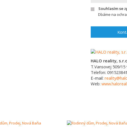
Souhlasím se 
Dbáme na ochran
Kont
HALO reality, s.r.o
T.Vansovej 509/15
Telefon:
09152384
E-mail:
reality@halo
Web:
www.haloreali