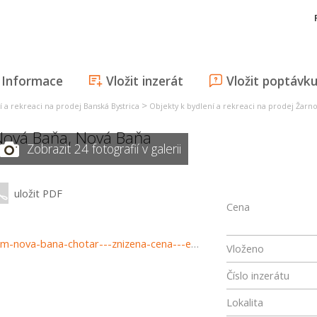
Informace
Vložit inzerát
Vložit poptávk
>
í a rekreaci na prodej Banská Bystrica
Objekty k bydlení a rekreaci na prodej Žarno
Nová Baňa
,
Nová Baňa
Zobrazit 24 fotografií v galerii
uložit PDF
Cena
https://www.haloreality.sk/nova-bana/predaj-rodinny-dom-nova-bana-chotar---znizena-cena---exkluzivne-halo-reality/72162
Vloženo
Číslo inzerátu
Lokalita