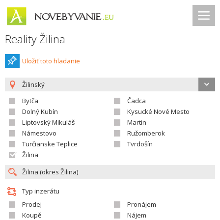
Reality Žilina
Uložiť toto hladanie
Žilinský
Bytča
Čadca
Dolný Kubín
Kysucké Nové Mesto
Liptovský Mikuláš
Martin
Námestovo
Ružomberok
Turčianske Teplice
Tvrdošín
Žilina
Typ inzerátu
Prodej
Pronájem
Koupě
Nájem