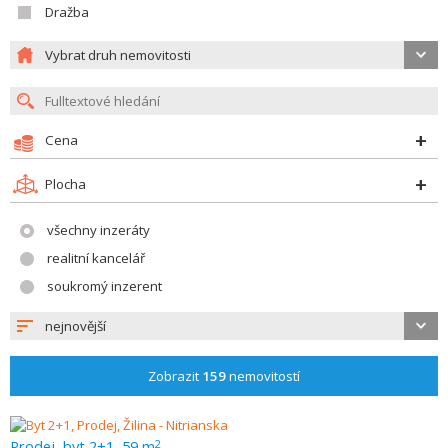
Dražba
Vybrat druh nemovitosti
Cena
Plocha
všechny inzeráty
realitní kancelář
soukromý inzerent
nejnovější
Zobrazit
159
nemovitostí
Prodej, byt 2+1, 59 m
2