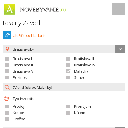
Reality Závod
Uložiť toto hladanie
Bratislavský
Bratislava I
Bratislava II
Bratislava III
Bratislava IV
Bratislava V
Malacky
Pezinok
Senec
Typ inzerátu
Prodej
Pronájem
Koupě
Nájem
Dražba