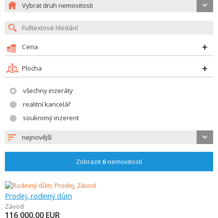
Vybrat druh nemovitosti
Cena
Plocha
všechny inzeráty
realitní kancelář
soukromý inzerent
nejnovější
Zobrazit
6
nemovitostí
Prodej, rodinný dům
Závod
116 000,00
EUR