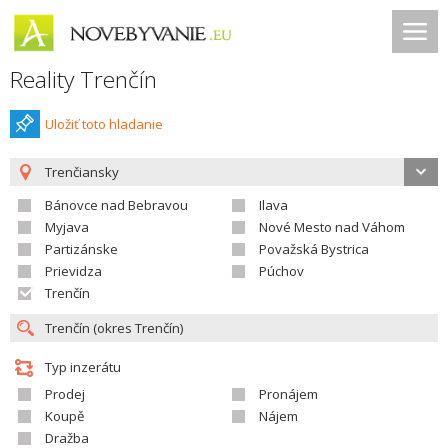
Reality Trenčín
Uložiť toto hladanie
Trenčiansky
Bánovce nad Bebravou
Ilava
Myjava
Nové Mesto nad Váhom
Partizánske
Považská Bystrica
Prievidza
Púchov
Trenčín
Typ inzerátu
Prodej
Pronájem
Koupě
Nájem
Dražba