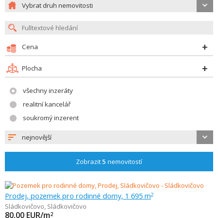
Vybrat druh nemovitosti
Cena
Plocha
všechny inzeráty
realitní kancelář
soukromý inzerent
nejnovější
Zobrazit
5
nemovitostí
Prodej, pozemek pro rodinné domy, 1 695 m
2
Sládkovičovo
,
Sládkovičovo
80,00
EUR/m
2