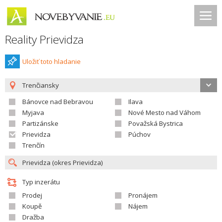
Reality Prievidza
Uložiť toto hladanie
Trenčiansky
Bánovce nad Bebravou
Ilava
Myjava
Nové Mesto nad Váhom
Partizánske
Považská Bystrica
Prievidza
Púchov
Trenčín
Typ inzerátu
Prodej
Pronájem
Koupě
Nájem
Dražba