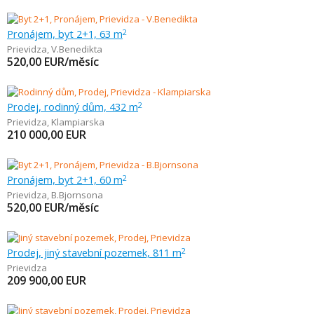
Pronájem, byt 2+1, 63 m
2
Prievidza
,
V.Benedikta
520,00
EUR/měsíc
Prodej, rodinný dům, 432 m
2
Prievidza
,
Klampiarska
210 000,00
EUR
Pronájem, byt 2+1, 60 m
2
Prievidza
,
B.Bjornsona
520,00
EUR/měsíc
Prodej, jiný stavební pozemek, 811 m
2
Prievidza
209 900,00
EUR