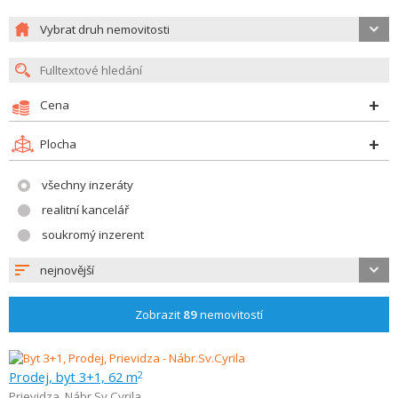
Vybrat druh nemovitosti
Cena
Plocha
všechny inzeráty
realitní kancelář
soukromý inzerent
nejnovější
Zobrazit
89
nemovitostí
Prodej, byt 3+1, 62 m
2
Prievidza
,
Nábr.Sv.Cyrila