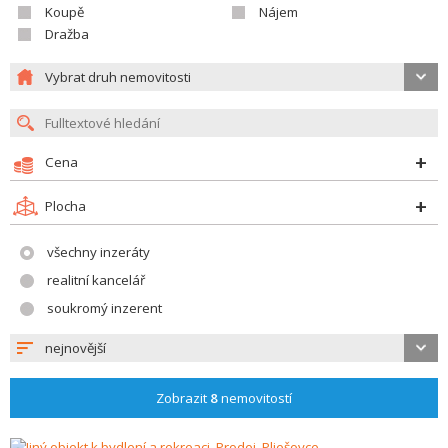
Koupě
Nájem
Dražba
Vybrat druh nemovitosti
Cena
Plocha
všechny inzeráty
realitní kancelář
soukromý inzerent
nejnovější
Zobrazit
8
nemovitostí