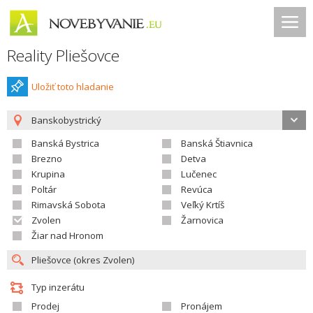
Reality Pliešovce
Uložiť toto hladanie
Banskobystrický
Banská Bystrica
Banská Štiavnica
Brezno
Detva
Krupina
Lučenec
Poltár
Revúca
Rimavská Sobota
Veľký Krtíš
Zvolen
Žarnovica
Žiar nad Hronom
Typ inzerátu
Prodej
Pronájem