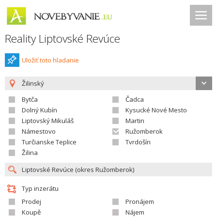
Reality Liptovské Revúce
Uložiť toto hladanie
Žilinský
Bytča
Čadca
Dolný Kubín
Kysucké Nové Mesto
Liptovský Mikuláš
Martin
Námestovo
Ružomberok
Turčianske Teplice
Tvrdošín
Žilina
Typ inzerátu
Prodej
Pronájem
Koupě
Nájem