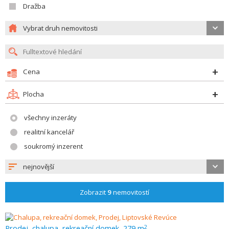
Dražba
Vybrat druh nemovitosti
Cena
Plocha
všechny inzeráty
realitní kancelář
soukromý inzerent
nejnovější
Zobrazit
9
nemovitostí
Prodej, chalupa, rekreační domek, 279 m
2