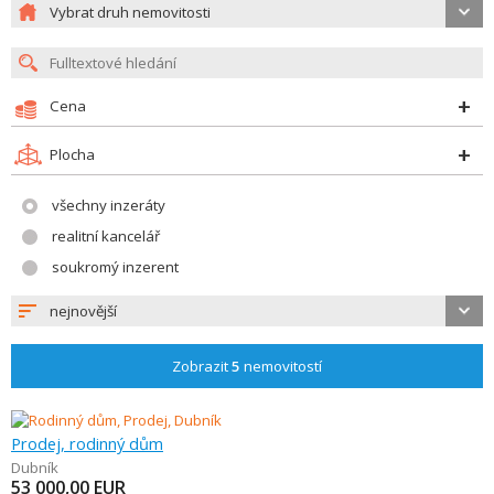
Vybrat druh nemovitosti
Cena
Plocha
všechny inzeráty
realitní kancelář
soukromý inzerent
nejnovější
Zobrazit
5
nemovitostí
Prodej, rodinný dům
Dubník
53 000,00
EUR