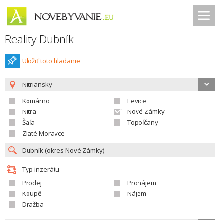
Reality Dubník
Uložiť toto hladanie
Nitriansky
Komárno
Levice
Nitra
Nové Zámky
Šaľa
Topoľčany
Zlaté Moravce
Typ inzerátu
Prodej
Pronájem
Koupě
Nájem
Dražba