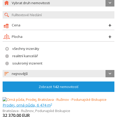
Vybrat druh nemovitosti
Cena
Plocha
všechny inzeráty
realitní kancelář
soukromý inzerent
nejnovější
Zobrazit
142
nemovitostí
Prodej, orná půda, 6 474 m
2
Bratislava - Ružinov
,
Podunajské Biskupice
32 370,00
EUR