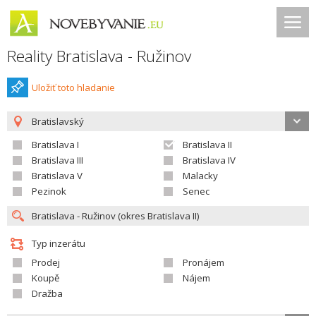
Reality Bratislava - Ružinov
Uložiť toto hladanie
Bratislavský
Bratislava I
Bratislava II
Bratislava III
Bratislava IV
Bratislava V
Malacky
Pezinok
Senec
Typ inzerátu
Prodej
Pronájem
Koupě
Nájem
Dražba