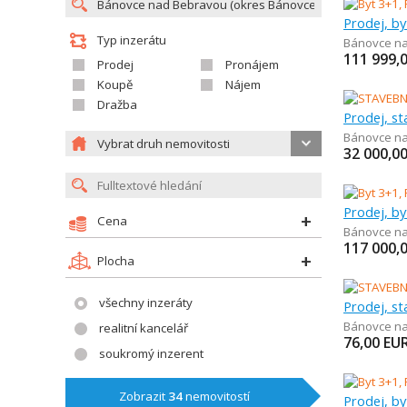
Prodej, by
Typ inzerátu
Bánovce n
111 999,
Prodej
Pronájem
Koupě
Nájem
Dražba
Prodej, s
Bánovce n
Vybrat druh nemovitosti
32 000,0
Prodej, by
Cena
Bánovce n
117 000,
Plocha
všechny inzeráty
Prodej, s
Bánovce n
realitní kancelář
76,00
EU
soukromý inzerent
Zobrazit
34
nemovitostí
Prodej, by