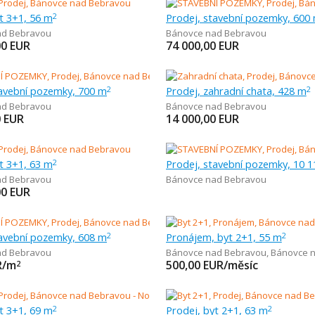
t 3+1, 56 m
Prodej, stavební pozemky, 600
2
ad Bebravou
Bánovce nad Bebravou
00
EUR
74 000,00
EUR
tavební pozemky, 700 m
Prodej, zahradní chata, 428 m
2
2
ad Bebravou
Bánovce nad Bebravou
0
EUR
14 000,00
EUR
t 3+1, 63 m
Prodej, stavební pozemky, 10 
2
ad Bebravou
Bánovce nad Bebravou
00
EUR
tavební pozemky, 608 m
Pronájem, byt 2+1, 55 m
2
2
ad Bebravou
Bánovce nad Bebravou
,
Bánovce na
R/m
500,00
EUR/měsíc
2
t 3+1, 69 m
Prodej, byt 2+1, 63 m
2
2