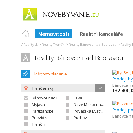
Nemovitosti
Realitní kanceláře
>
>
>
AReality.sk
Reality Trenčín
Reality Bánovce nad Bebravou
Reality
Reality Bánovce nad Bebravou
Uložiť toto hladanie
Prodej, by
Bánovce n
Trenčiansky
132 400,
Bánovce nad Bebravou
Ilava
Myjava
Nové Mesto nad Váhom
Partizánske
Považská Bystrica
Bánovce n
Prievidza
Púchov
Trenčín