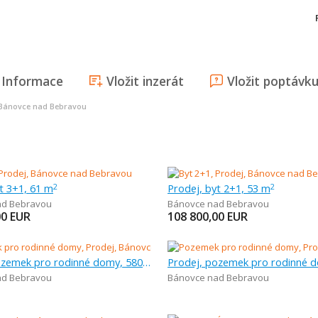
Informace
Vložit inzerát
Vložit poptávk
 Bánovce nad Bebravou
t 3+1, 61 m
Prodej, byt 2+1, 53 m
2
2
ad Bebravou
Bánovce nad Bebravou
00
EUR
108 800,00
EUR
Prodej, pozemek pro rodinné domy, 580 m
ad Bebravou
Bánovce nad Bebravou