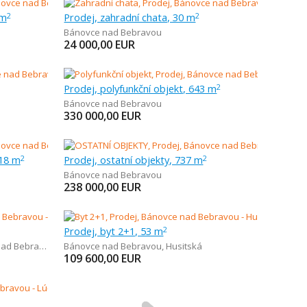
 m
Prodej, zahradní chata, 30 m
2
2
Bánovce nad Bebravou
24 000,00
EUR
Prodej, polyfunkční objekt, 643 m
2
Bánovce nad Bebravou
330 000,00
EUR
118 m
Prodej, ostatní objekty, 737 m
2
2
Bánovce nad Bebravou
238 000,00
EUR
Prodej, byt 2+1, 53 m
2
d Bebravou
Bánovce nad Bebravou
,
Husitská
109 600,00
EUR