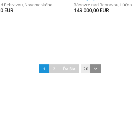
ad Bebravou
,
Novomeského
Bánovce nad Bebravou
,
Lúčna
00
EUR
149 000,00
EUR
1
2
Ďalšia
20