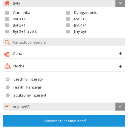
Byty
Garsonka
Dvojgarsonka
Byt 1+1
Byt 2+1
Byt 3+1
Byt 4+1
Byt 5+1 a větší
Jiný byt
Cena
Plocha
všechny inzeráty
realitní kancelář
soukromý inzerent
nejnovější
Zobrazit
109
nemovitostí