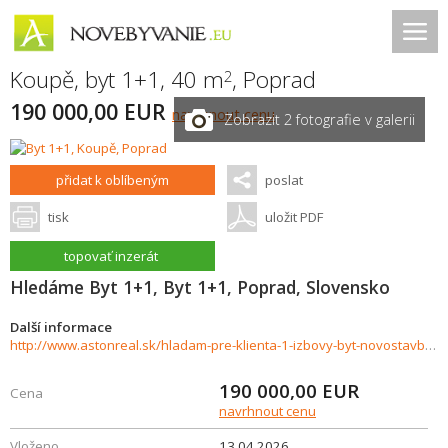
Koupě, byt 1+1, 40 m
,
Poprad
2
190 000,00 EUR
navrhnout cenu
Zobrazit 2 fotografie v galerii
přidat k oblíbeným
poslat
tisk
uložit PDF
topovať inzerát
Hledáme Byt 1+1, Byt 1+1, Poprad, Slovensko
Další informace
http://www.astonreal.sk/hladam-pre-klienta-1-izbovy-byt-novostavbu-poprad-989400
190 000,00
EUR
Cena
navrhnout cenu
Vloženo
13.04.2026