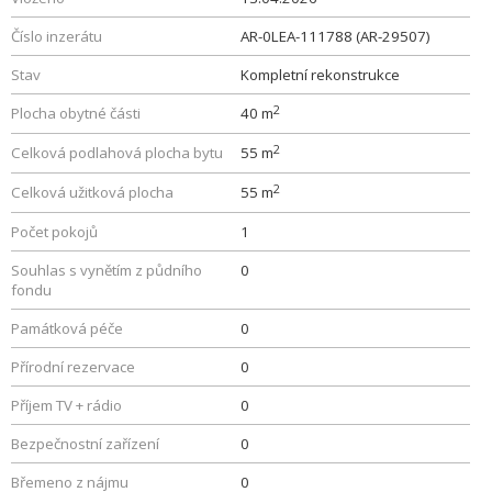
Číslo inzerátu
AR-0LEA-111788 (AR-29507)
Stav
Kompletní rekonstrukce
2
Plocha obytné části
40 m
2
Celková podlahová plocha bytu
55 m
2
Celková užitková plocha
55 m
Počet pokojů
1
Souhlas s vynětím z půdního
0
fondu
Památková péče
0
Přírodní rezervace
0
Příjem TV + rádio
0
Bezpečnostní zařízení
0
Břemeno z nájmu
0