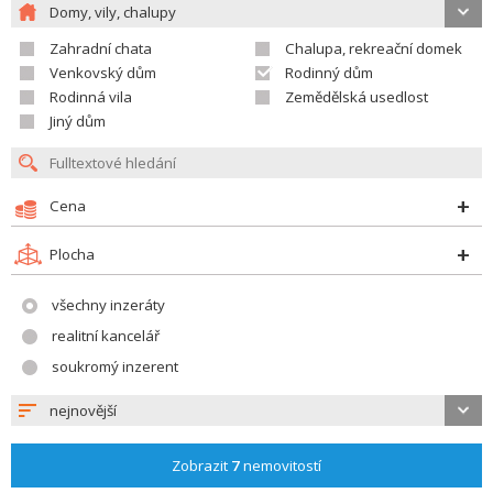
Domy, vily, chalupy
Zahradní chata
Chalupa, rekreační domek
Venkovský dům
Rodinný dům
Rodinná vila
Zemědělská usedlost
Jiný dům
Cena
Plocha
všechny inzeráty
realitní kancelář
soukromý inzerent
nejnovější
Zobrazit
7
nemovitostí