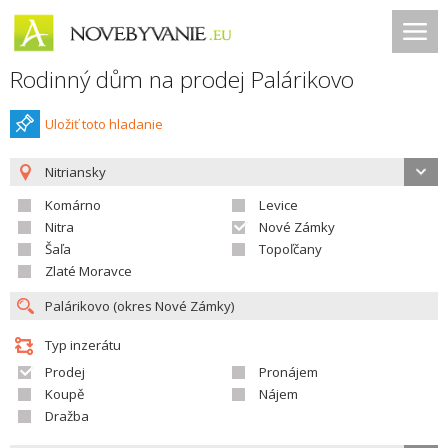
Rodinný dům na prodej Palárikovo
Uložiť toto hladanie
Nitriansky
Komárno
Levice
Nitra
Nové Zámky
Šaľa
Topoľčany
Zlaté Moravce
Typ inzerátu
Prodej
Pronájem
Koupě
Nájem
Dražba