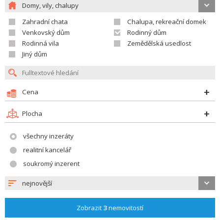
Domy, vily, chalupy
Zahradní chata
Chalupa, rekreační domek
Venkovský dům
Rodinný dům
Rodinná vila
Zemědělská usedlost
Jiný dům
Cena
Plocha
všechny inzeráty
realitní kancelář
soukromý inzerent
nejnovější
Zobrazit
3
nemovitostí