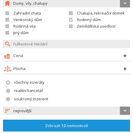
Domy, vily, chalupy
Zahradní chata
Chalupa, rekreační domek
Venkovský dům
Rodinný dům
Rodinná vila
Zemědělská usedlost
Jiný dům
Cena
Plocha
všechny inzeráty
realitní kancelář
soukromý inzerent
nejnovější
Zobrazit
12
nemovitostí