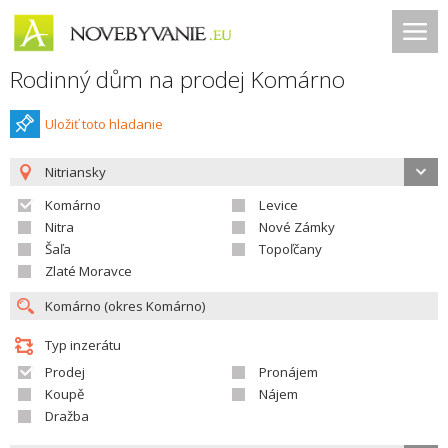
Rodinný dům na prodej Komárno
Uložiť toto hladanie
Nitriansky
Komárno
Levice
Nitra
Nové Zámky
Šaľa
Topoľčany
Zlaté Moravce
Typ inzerátu
Prodej
Pronájem
Koupě
Nájem
Dražba