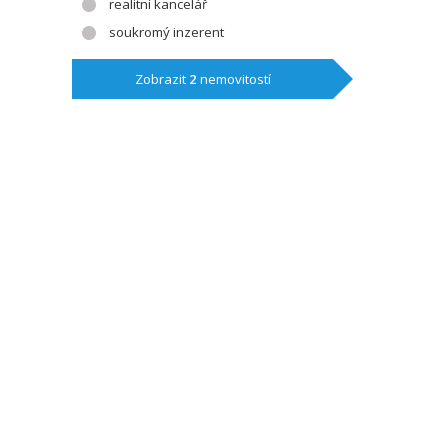
realitní kancelář
soukromý inzerent
Zobrazit
2
nemovitostí