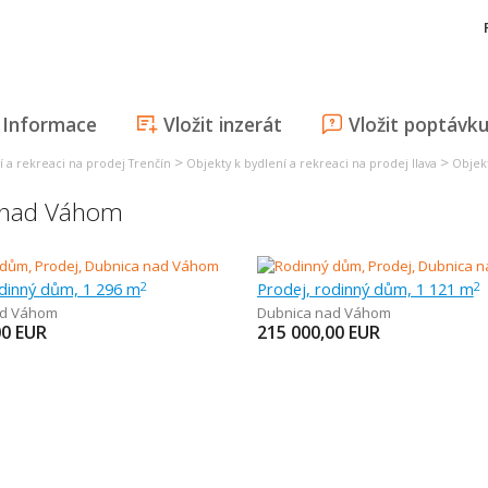
Informace
Vložit inzerát
Vložit poptávk
>
>
í a rekreaci na prodej Trenčín
Objekty k bydlení a rekreaci na prodej Ilava
Objek
 nad Váhom
odinný dům, 1 296 m
Prodej, rodinný dům, 1 121 m
2
2
ad Váhom
Dubnica nad Váhom
00
EUR
215 000,00
EUR