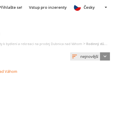
Přihlašte se!
Vstup pro inzerenty
Česky
u
>
ty k bydlení a rekreaci na prodej Dubnica nad Váhom
Rodinný dům na prodej Dubnica nad Váhom
nejnovější