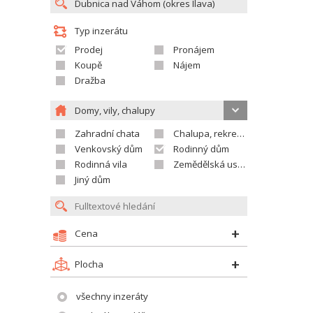
Typ inzerátu
Prodej
Pronájem
Koupě
Nájem
Dražba
Domy, vily, chalupy
Zahradní chata
Chalupa, rekreační domek
Venkovský dům
Rodinný dům
Rodinná vila
Zemědělská usedlost
Jiný dům
Cena
Plocha
všechny inzeráty