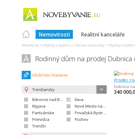
Nemovitosti
Realitní kanceláře
>
>
AReality.sk
Objekty k bydlení a rekreaci na prodej
Objekty k bydlen
Rodinný dům na prodej Dubnica
Uložiť toto hladanie
Prodej, r
Dubnica n
Trenčiansky
340 000,
Bánovce nad Bebravou
Ilava
Myjava
Nové Mesto nad Váhom
Partizánske
Považská Bystrica
Prievidza
Púchov
Trenčín