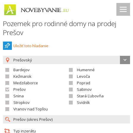
Pozemek pro rodinné domy na prodej
Prešov
Uložiť toto hladanie
Prešovský
Bardejov
Humenné
Kežmarok
Levoča
Medzilaborce
Poprad
Prešov
Sabinov
Snina
Stará Ľubovňa
Stropkov
Svidník
Vranov nad Topľou
Typ inzerátu