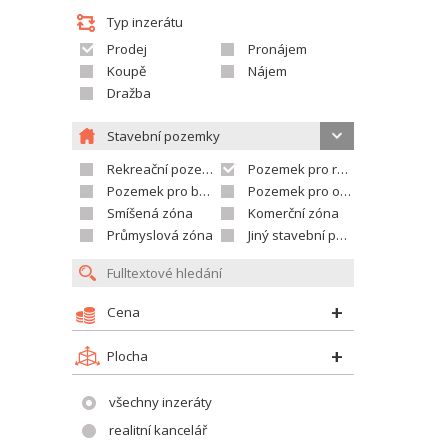
Typ inzerátu
Prodej
Pronájem
Koupě
Nájem
Dražba
Stavební pozemky
Rekreační pozemek
Pozemek pro rodinné domy
Pozemek pro bytovou výstavbu
Pozemek pro občanskou vybavenost
Smíšená zóna
Komerční zóna
Průmyslová zóna
Jiný stavební pozemek
Cena
Plocha
všechny inzeráty
realitní kancelář