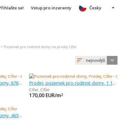
Přihlašte se!
Vstup pro inzerenty
Česky
u
>
Pozemek pro rodinné domy na prodej Cífer
nejnovější
Prodej, pozemek pro rodinné domy, 676 m
Prodej, pozemek pro rodinné domy, 1 146 m
Cífer
,
Cífer
170,00
EUR/m
2
Prodej, pozemek pro rodinné domy, 465 m