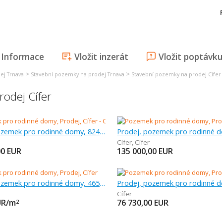
Informace
Vložit inzerát
Vložit poptávk
>
>
ej Trnava
Stavební pozemky na prodej Trnava
Stavební pozemky na prodej Cífer
odej Cífer
Prodej, pozemek pro rodinné domy, 824 m
Cífer
,
Cífer
00
EUR
135 000,00
EUR
Prodej, pozemek pro rodinné domy, 465 m
Cífer
UR/m
76 730,00
EUR
2