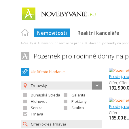
Nemovitosti
Realitní kanceláře
>
>
AReality.sk
Stavební pozemky na prodej
Stavební pozemky na prod
Pozemek pro rodinné domy na pr
Uložiť toto hladanie
Cífer
,
Cífer
Trnavský
192 900,
Dunajská Streda
Galanta
Hlohovec
Piešťany
Senica
Skalica
Cífer
Trnava
165,00
E