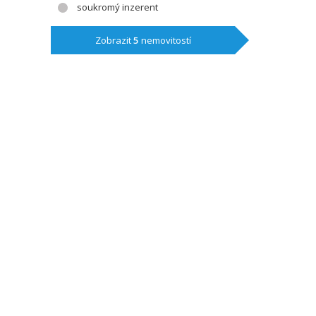
soukromý inzerent
Zobrazit
5
nemovitostí