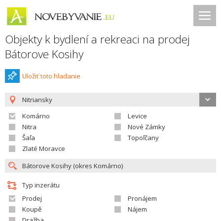
Objekty k bydlení a rekreaci na prodej
Bátorove Kosihy
Uložiť toto hladanie
Nitriansky
Komárno
Levice
Nitra
Nové Zámky
Šaľa
Topoľčany
Zlaté Moravce
Typ inzerátu
Prodej
Pronájem
Koupě
Nájem
Dražba