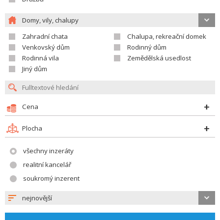
Domy, vily, chalupy
Zahradní chata
Chalupa, rekreační domek
Venkovský dům
Rodinný dům
Rodinná vila
Zemědělská usedlost
Jiný dům
Cena
Plocha
všechny inzeráty
realitní kancelář
soukromý inzerent
nejnovější