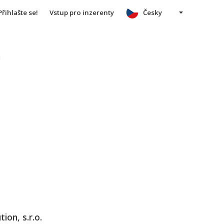
Přihlašte se!
Vstup pro inzerenty
Česky
u
ion, s.r.o.