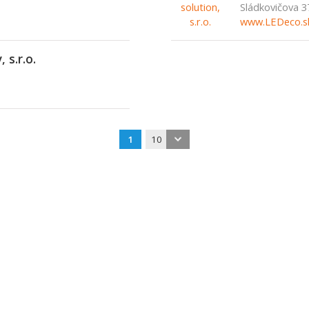
Sládkovičova 3
www.LEDeco.s
s.r.o.
1
10