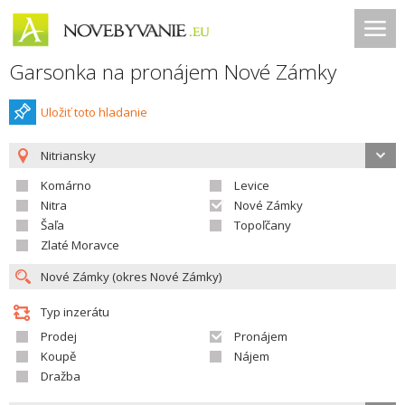
Garsonka na pronájem Nové Zámky
Uložiť toto hladanie
Nitriansky
Komárno
Levice
Nitra
Nové Zámky
Šaľa
Topoľčany
Zlaté Moravce
Typ inzerátu
Prodej
Pronájem
Koupě
Nájem
Dražba