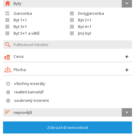
Byty
Garsonka
Dvojgarsonka
Byt 1+1
Byt 2+1
Byt 3+1
Byt 4+1
Byt 5+1 a větší
Jiný byt
Cena
Plocha
všechny inzeráty
realitní kancelář
soukromý inzerent
nejnovější
Zobrazit
0
nemovitostí