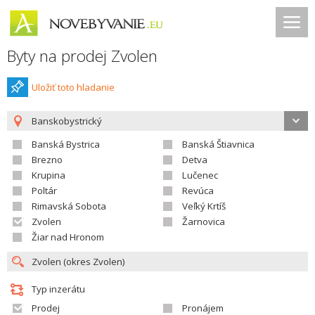
Byty na prodej Zvolen
Uložiť toto hladanie
Banskobystrický
Banská Bystrica
Banská Štiavnica
Brezno
Detva
Krupina
Lučenec
Poltár
Revúca
Rimavská Sobota
Veľký Krtíš
Zvolen
Žarnovica
Žiar nad Hronom
Typ inzerátu
Prodej
Pronájem