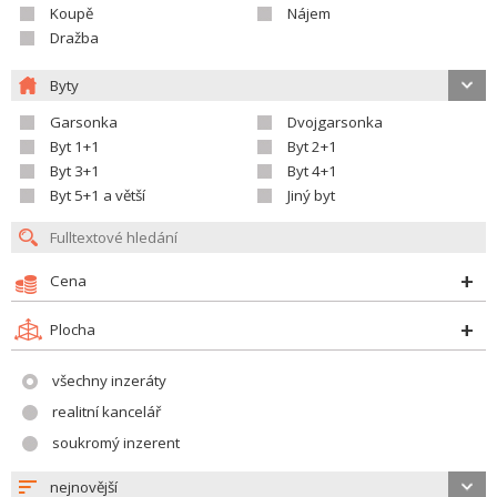
Koupě
Nájem
Dražba
Byty
Garsonka
Dvojgarsonka
Byt 1+1
Byt 2+1
Byt 3+1
Byt 4+1
Byt 5+1 a větší
Jiný byt
Cena
Plocha
všechny inzeráty
realitní kancelář
soukromý inzerent
nejnovější