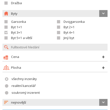
Dražba
Byty
Garsonka
Dvojgarsonka
Byt 1+1
Byt 2+1
Byt 3+1
Byt 4+1
Byt 5+1 a větší
Jiný byt
Cena
Plocha
všechny inzeráty
realitní kancelář
soukromý inzerent
nejnovější