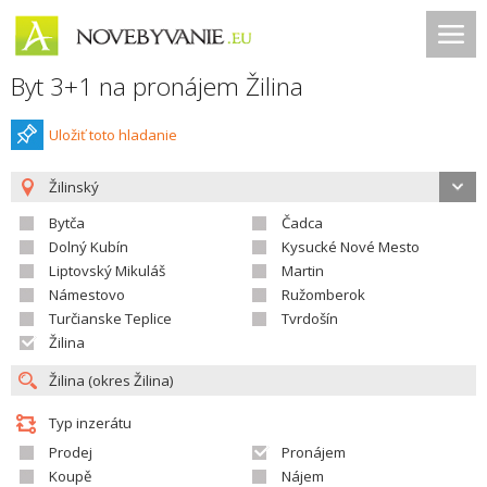
Byt 3+1 na pronájem Žilina
Uložiť toto hladanie
Žilinský
Bytča
Čadca
Dolný Kubín
Kysucké Nové Mesto
Liptovský Mikuláš
Martin
Námestovo
Ružomberok
Turčianske Teplice
Tvrdošín
Žilina
Typ inzerátu
Prodej
Pronájem
Koupě
Nájem