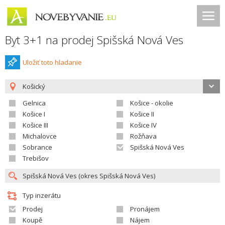
Byt 3+1 na prodej Spišská Nová Ves
Uložiť toto hladanie
Košický
Gelnica
Košice - okolie
Košice I
Košice II
Košice III
Košice IV
Michalovce
Rožňava
Sobrance
Spišská Nová Ves
Trebišov
Typ inzerátu
Prodej
Pronájem
Koupě
Nájem