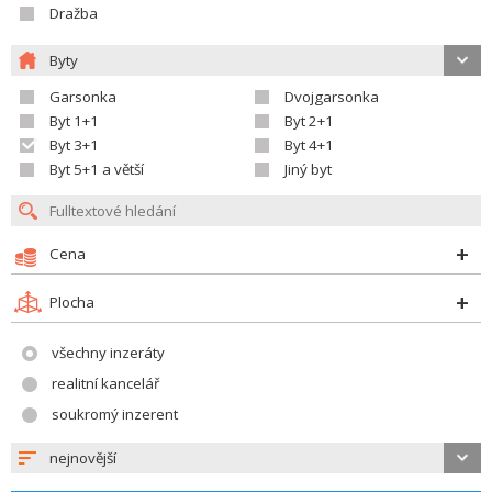
Dražba
Byty
Garsonka
Dvojgarsonka
Byt 1+1
Byt 2+1
Byt 3+1
Byt 4+1
Byt 5+1 a větší
Jiný byt
Cena
Plocha
všechny inzeráty
realitní kancelář
soukromý inzerent
nejnovější