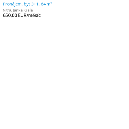
Pronájem, byt 3+1, 64 m
2
Nitra
,
Janka Kráľa
650,00
EUR/měsíc