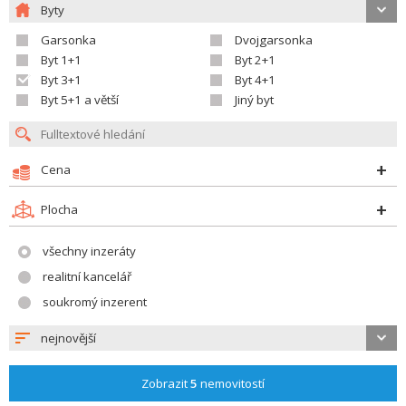
Byty
Garsonka
Dvojgarsonka
Byt 1+1
Byt 2+1
Byt 3+1
Byt 4+1
Byt 5+1 a větší
Jiný byt
Cena
Plocha
všechny inzeráty
realitní kancelář
soukromý inzerent
nejnovější
Zobrazit
5
nemovitostí