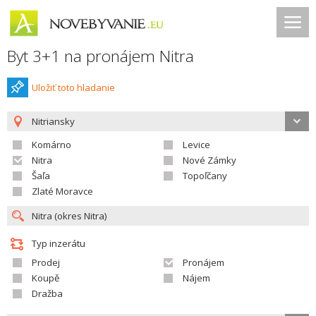
Byt 3+1 na pronájem Nitra
Uložiť toto hladanie
Nitriansky
Komárno
Levice
Nitra
Nové Zámky
Šaľa
Topoľčany
Zlaté Moravce
Typ inzerátu
Prodej
Pronájem
Koupě
Nájem
Dražba