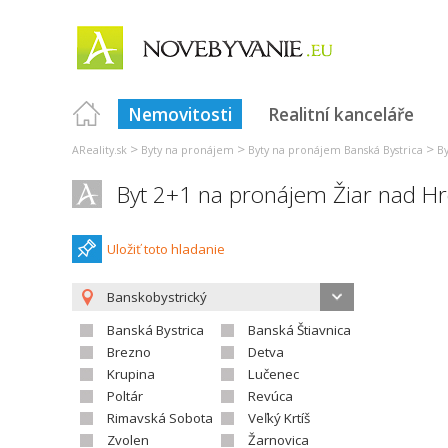
Nemovitosti
Realitní kanceláře
>
>
>
AReality.sk
Byty na pronájem
Byty na pronájem Banská Bystrica
B
Byt 2+1 na pronájem Žiar nad 
Uložiť toto hladanie
Banskobystrický
Banská Bystrica
Banská Štiavnica
Brezno
Detva
Krupina
Lučenec
Poltár
Revúca
Rimavská Sobota
Veľký Krtíš
Zvolen
Žarnovica