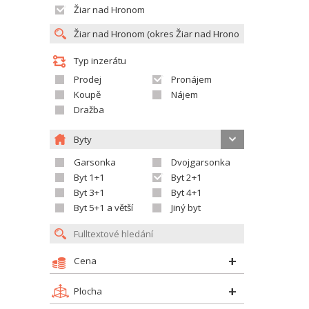
Žiar nad Hronom
Typ inzerátu
Prodej
Pronájem
Koupě
Nájem
Dražba
Byty
Garsonka
Dvojgarsonka
Byt 1+1
Byt 2+1
Byt 3+1
Byt 4+1
Byt 5+1 a větší
Jiný byt
Cena
Plocha