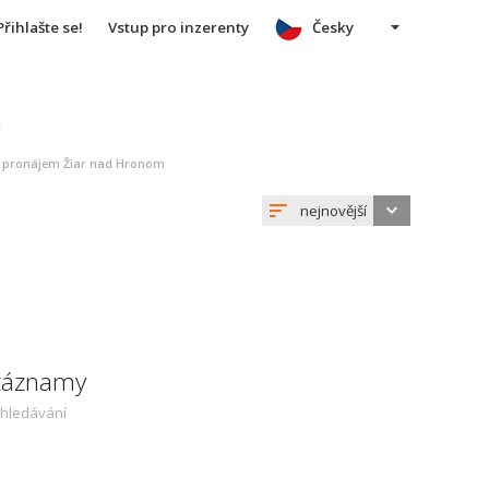
Přihlašte se!
Vstup pro inzerenty
Česky
u
a pronájem Žiar nad Hronom
nejnovější
 záznamy
yhledávání