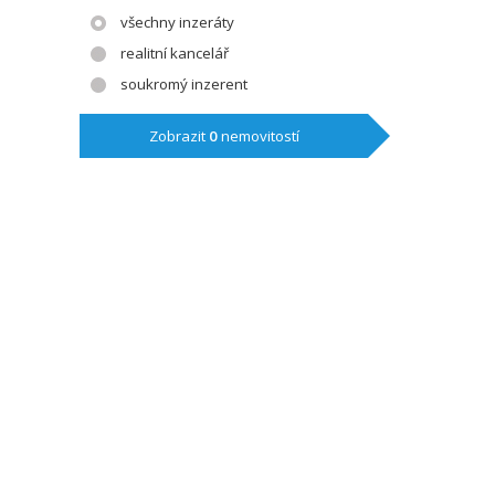
všechny inzeráty
realitní kancelář
soukromý inzerent
Zobrazit
0
nemovitostí