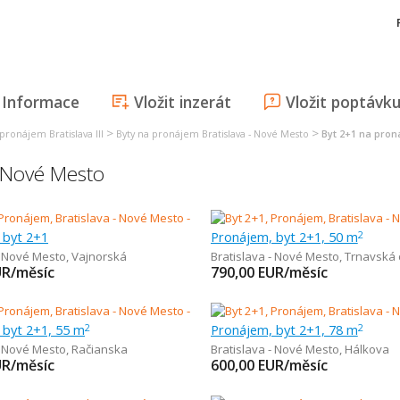
Informace
Vložit inzerát
Vložit poptávk
>
>
pronájem Bratislava III
Byty na pronájem Bratislava - Nové Mesto
Byt 2+1 na pron
- Nové Mesto
 byt 2+1
Pronájem, byt 2+1, 50 m
2
- Nové Mesto
,
Vajnorská
Bratislava - Nové Mesto
,
Trnavská 
UR/měsíc
790,00
EUR/měsíc
 byt 2+1, 55 m
Pronájem, byt 2+1, 78 m
2
2
- Nové Mesto
,
Račianska
Bratislava - Nové Mesto
,
Hálkova
UR/měsíc
600,00
EUR/měsíc