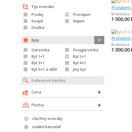
Typ inzerátu
Pronájem,
Bratislava 
Prodej
Pronájem
1 000,00
Koupě
Nájem
Dražba
Pronájem,
Byty
Bratislava 
1 000,00
Garsonka
Dvojgarsonka
Byt 1+1
Byt 2+1
Byt 3+1
Byt 4+1
Byt 5+1 a větší
Jiný byt
Cena
Plocha
všechny inzeráty
realitní kancelář