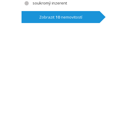
soukromý inzerent
Zobrazit
10
nemovitostí