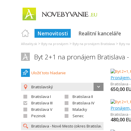
Nemovitosti
Realitní kanceláře
>
>
>
AReality.sk
Byty na pronájem
Byty na pronájem Bratislava
Byty na 
Byt 2+1 na pronájem Bratislava 
Uložiť toto hladanie
Pronájem,
Bratislava 
Bratislavský
650,00
E
Bratislava I
Bratislava II
Bratislava III
Bratislava IV
Pronájem,
Bratislava V
Malacky
Bratislava 
Pezinok
Senec
480,00
E