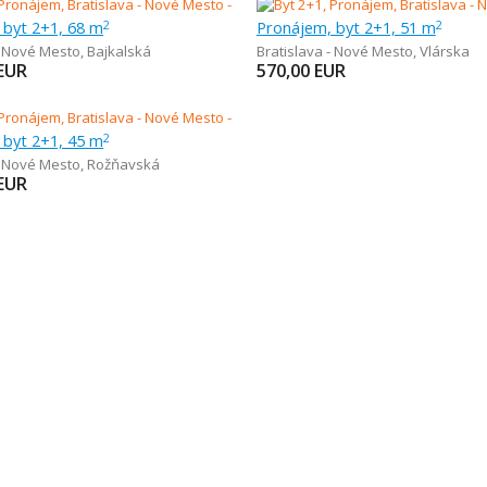
 byt 2+1, 68 m
Pronájem, byt 2+1, 51 m
2
2
- Nové Mesto
,
Bajkalská
Bratislava - Nové Mesto
,
Vlárska
EUR
570,00
EUR
 byt 2+1, 45 m
2
- Nové Mesto
,
Rožňavská
EUR