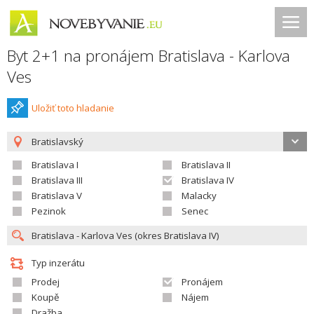
Byt 2+1 na pronájem Bratislava - Karlova
Ves
Uložiť toto hladanie
Bratislavský
Bratislava I
Bratislava II
Bratislava III
Bratislava IV
Bratislava V
Malacky
Pezinok
Senec
Typ inzerátu
Prodej
Pronájem
Koupě
Nájem
Dražba