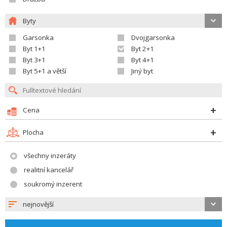
Byty
Garsonka
Dvojgarsonka
Byt 1+1
Byt 2+1
Byt 3+1
Byt 4+1
Byt 5+1 a větší
Jiný byt
Cena
Plocha
všechny inzeráty
realitní kancelář
soukromý inzerent
nejnovější