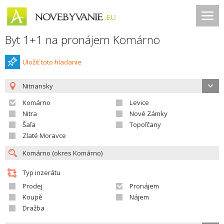
Byt 1+1 na pronájem Komárno
Uložiť toto hladanie
Nitriansky
Komárno
Levice
Nitra
Nové Zámky
Šaľa
Topoľčany
Zlaté Moravce
Typ inzerátu
Prodej
Pronájem
Koupě
Nájem
Dražba