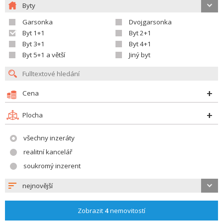
Byty
Garsonka
Dvojgarsonka
Byt 1+1
Byt 2+1
Byt 3+1
Byt 4+1
Byt 5+1 a větší
Jiný byt
Cena
Plocha
všechny inzeráty
realitní kancelář
soukromý inzerent
nejnovější
Zobrazit
4
nemovitostí